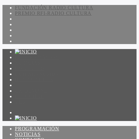
FUNDACIÓN RADIO CULTURA
PREMIO RFI-RADIO CULTURA
PROGRAMACIÓN
NOTICIAS
CONTACTO
QUIENES SOMOS
IR A AMADEUS
ON DEMAND
ESCUCHAR
VER
PROGRAMACIÓN
NOTICIAS