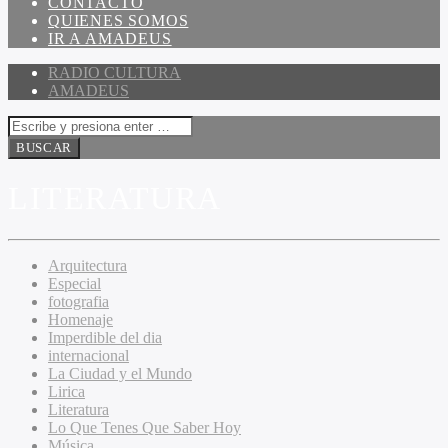
CONTACTO
QUIENES SOMOS
IR A AMADEUS
RADIO CULTURA
AMADEUS
LITERATURA
Arquitectura
Especial
fotografia
Homenaje
Imperdible del dia
internacional
La Ciudad y el Mundo
Lirica
Literatura
Lo Que Tenes Que Saber Hoy
Música