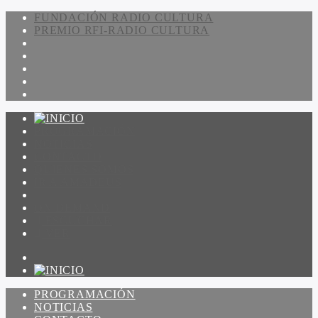
FUNDACIÓN RADIO CULTURA
PREMIO RFI-RADIO CULTURA
PROGRAMACIÓN
NOTICIAS
CONTACTO
QUIENES SOMOS
IR A AMADEUS
ON DEMAND
ESCUCHAR
VER
PROGRAMACIÓN
NOTICIAS