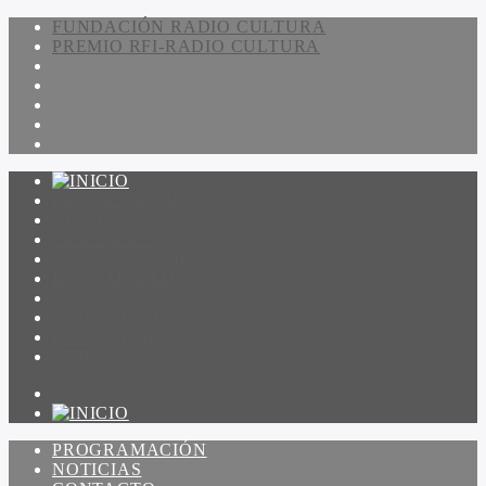
FUNDACIÓN RADIO CULTURA
PREMIO RFI-RADIO CULTURA
PROGRAMACIÓN
NOTICIAS
CONTACTO
QUIENES SOMOS
IR A AMADEUS
ON DEMAND
ESCUCHAR
VER
PROGRAMACIÓN
NOTICIAS