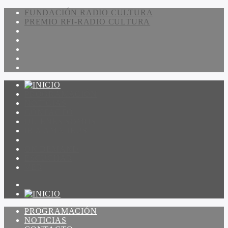
FUNDACIÓN RADIO CULTURA
PREMIO RFI-RADIO CULTURA
PROGRAMACIÓN
NOTICIAS
CONTACTO
QUIENES SOMOS
IR A AMADEUS
ON DEMAND
ESCUCHAR
VER
PROGRAMACIÓN
NOTICIAS