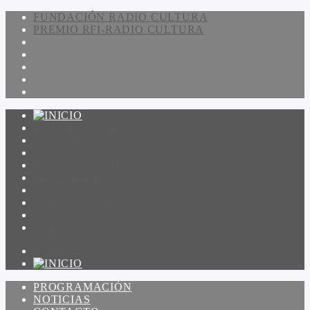
FUNDACIÓN RADIO CULTURA
PREMIO RFI-RADIO CULTURA
PROGRAMACIÓN
NOTICIAS
CONTACTO
QUIENES SOMOS
IR A AMADEUS
ON DEMAND
ESCUCHAR
VER
PROGRAMACIÓN
NOTICIAS