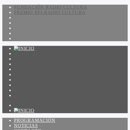
FUNDACIÓN RADIO CULTURA
PREMIO RFI-RADIO CULTURA
PROGRAMACIÓN
NOTICIAS
CONTACTO
QUIENES SOMOS
IR A AMADEUS
ON DEMAND
ESCUCHAR
VER
PROGRAMACIÓN
NOTICIAS