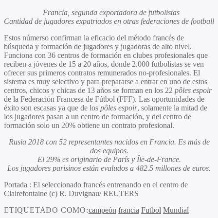
Francia, segunda exportadora de futbolistas
Cantidad de jugadores expatriados en otras federaciones de football
Estos númerso confirman la eficacio del método francés de
búsqueda y formación de jugadores y jugadoras de alto nivel.
Funciona con 36 centros de formación en clubes profesionales que
reciben a jóvenes de 15 a 20 años, donde 2.000 futbolistas se ven
ofrecer sus primeros contratos remunerados no-profesionales. El
sistema es muy selectivo y para prepararse a entrar en uno de estos
centros, chicos y chicas de 13 años se forman en los 22
pôles espoir
de la Federación Francesa de Fútbol (FFF). Las oportunidades de
éxito son escasas ya que de los
pôles espoir
, solamente la mitad de
los jugadores pasan a un centro de formación, y del centro de
formación solo un 20% obtiene un contrato profesional.
Rusia 2018 con 52 representantes nacidos en Francia. Es más de
dos equipos.
El 29% es originario de París y Île-de-France.
Los jugadores parisinos están evaludos a 482.5 millones de euros.
Portada : El seleccionado francés entrenando en el centro de
Clairefontaine (c) R. Duvignau/ REUTERS
ETIQUETADO COMO:
campeón
francia
Futbol
Mundial