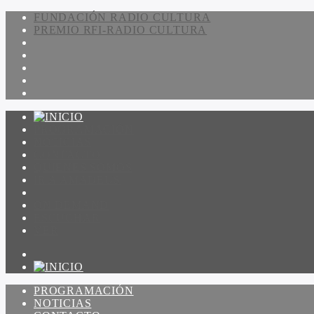
FUNDACIÓN RADIO CULTURA
PREMIO RFI-RADIO CULTURA
PROGRAMACIÓN
NOTICIAS
CONTACTO
QUIENES SOMOS
IR A AMADEUS
ON DEMAND
ESCUCHAR
VER
PROGRAMACIÓN
NOTICIAS