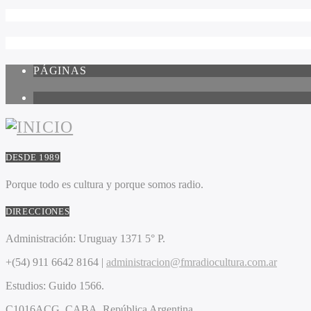
PÁGINAS
1
DESDE 1989
Porque todo es cultura y porque somos radio.
DIRECCIONES
Administración:
Uruguay 1371 5° P.
+(54) 911 6642 8164 |
administracion@fmradiocultura.com.ar
Estudios:
Guido 1566.
C1016ACG
. CABA.
República Argentina.