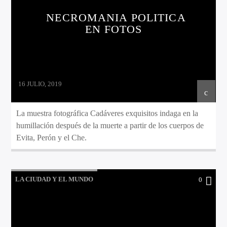
NECROMANIA POLITICA
EN FOTOS
16 JULIO, 2019
La muestra fotográfica Cadáveres exquisitos indaga en la
humillación después de la muerte a partir de los cuerpos de
Evita, Perón y el Che.
LA CIUDAD Y EL MUNDO
0
LO QUE TENES QUE SABER HOY