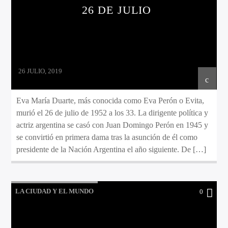
26 DE JULIO
26 JULIO, 2019
Eva María Duarte, más conocida como Eva Perón o Evita,
murió el 26 de julio de 1952 a los 33. La dirigente política y
actriz argentina se casó con Juan Domingo Perón en 1945 y
se convirtió en primera dama tras la asunción de él como
presidente de la Nación Argentina el año siguiente. De […]
LA CIUDAD Y EL MUNDO
0
LO QUE TENES QUE SABER HOY