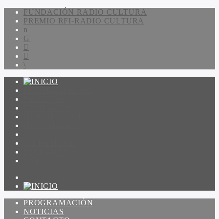
FUNDACIÓN RADIO CULTURA
PREMIO RFI-RADIO CULTURA
PROGRAMACIÓN
NOTICIAS
CONTACTO
QUIENES SOMOS
IR A AMADEUS
ON DEMAND
ESCUCHAR
VER
PROGRAMACIÓN
NOTICIAS