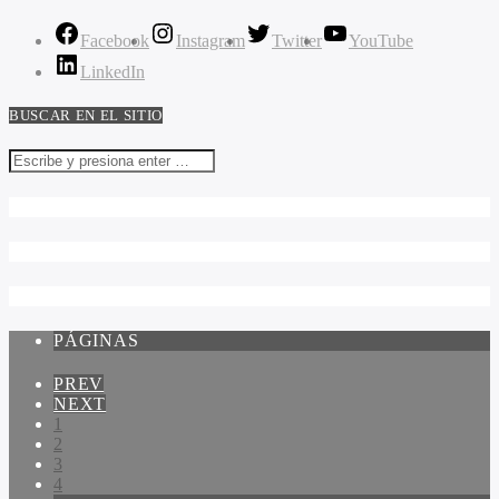
Facebook
Instagram
Twitter
YouTube
LinkedIn
BUSCAR EN EL SITIO
PÁGINAS
PREV
NEXT
1
2
3
4