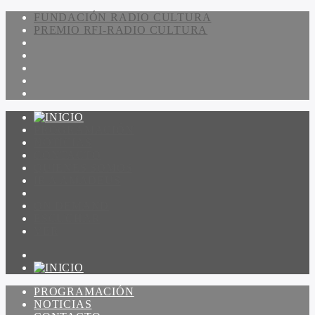
FUNDACIÓN RADIO CULTURA
PREMIO RFI-RADIO CULTURA
PROGRAMACIÓN
NOTICIAS
CONTACTO
QUIENES SOMOS
IR A AMADEUS
ON DEMAND
ESCUCHAR
VER
PROGRAMACIÓN
NOTICIAS