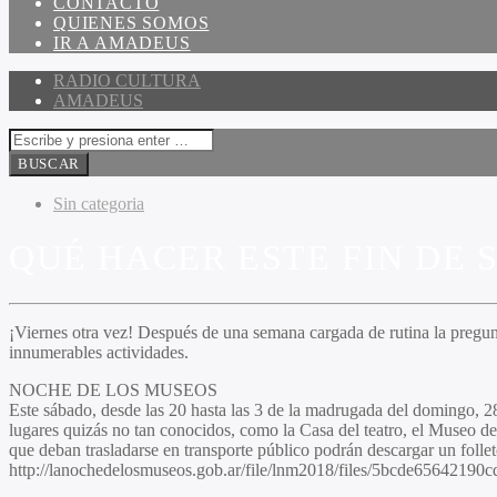
CONTACTO
QUIENES SOMOS
IR A AMADEUS
RADIO CULTURA
AMADEUS
Sin categoria
QUÉ HACER ESTE FIN DE
¡Viernes otra vez! Después de una semana cargada de rutina la pregun
innumerables actividades.
NOCHE DE LOS MUSEOS
Este sábado, desde las 20 hasta las 3 de la madrugada del domingo, 2
lugares quizás no tan conocidos, como la Casa del teatro, el Museo d
que deban trasladarse en transporte público podrán descargar un folleto
http://lanochedelosmuseos.gob.ar/file/lnm2018/files/5bcde6564219