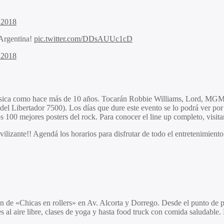
 2018
 Argentina!
pic.twitter.com/DDsAUUc1cD
 2018
a música como hace más de 10 años. Tocarán Robbie Williams, Lord, MGM
 del Libertador 7500). Los días que dure este evento se lo podrá ver p
s 100 mejores posters del rock. Para conocer el line up completo, visit
ilizante!! Agendá los horarios para disfrutar de todo el entretenimiento
de «Chicas en rollers» en Av. Alcorta y Dorrego. Desde el punto de par
es al aire libre, clases de yoga y hasta food truck con comida saludable