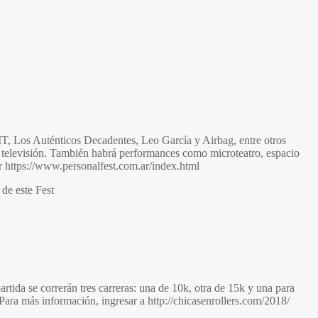
T, Los Auténticos Decadentes, Leo García y Airbag, entre otros
or televisión. También habrá performances como microteatro, espacio
ar https://www.personalfest.com.ar/index.html
 de este Fest
tida se correrán tres carreras: una de 10k, otra de 15k y una para
. Para más información, ingresar a http://chicasenrollers.com/2018/