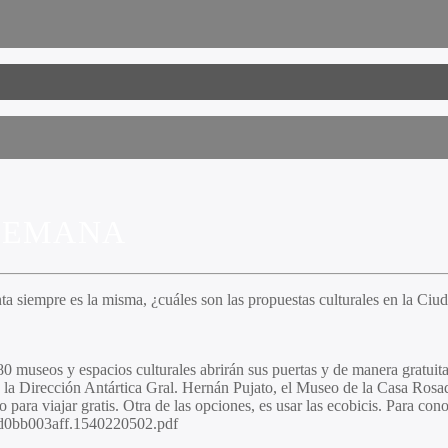
 SEMANA
ta siempre es la misma, ¿cuáles son las propuestas culturales en la Ci
80 museos y espacios culturales abrirán sus puertas y de manera gratui
e la Dirección Antártica Gral. Hernán Pujato, el Museo de la Casa Ros
 para viajar gratis. Otra de las opciones, es usar las ecobicis. Para con
0cd0bb003aff.1540220502.pdf