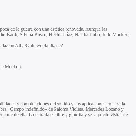
 época de la guerra con una estética renovada. Aunque las
io Bardi, Silvina Bosco, Héctor Díaz, Natalia Lobo, Iride Mockert,
rada.com/ctba/Online/default.asp?
ide Mockert.
bilidades y combinaciones del sonido y sus aplicaciones en la vida
 la obra «Campo indefinido» de Paloma Violeta, Mercedes Lozano y
arte de ella. La entrada es libre y gratuita y se la puede visitar de