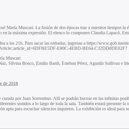
 José María Muscari. La fusión de dos épocas trae a nuestros tiempos la
no en la máxima expresión. El elenco lo componen Claudia Lapacó, Emil
s a las 21h. Para sacar las entradas, ingresas a https://www.gob.tuent
oadArticle::article_id=6DFBE5DF-E80C-4EBD-BE64-C32DD8DE02F7
ía Muscari
z, Silvina Bosco, Emilio Bardi, Esteban Pérez, Agustín Sullivan e Ir
e de 2018
curada por Juan Sorrentino. Allí se podrán bucear en las infinitas posi
iferentes sonidos a lo largo de toda la sala. También estará presente
apta para escuchar silencios inquietos. La exhibición es ideal para ser p