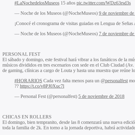
#LaNochedelosMuseos
15 años
pic.twitter.com/WDz63rsd3s
— Noche de los Museos (@NocheMuseos)
9 de noviembre de
¡Conocé el cronograma de visitas guiadas en Lengua de Señas
— Noche de los Museos (@NocheMuseos)
7 de noviembre de
PERSONAL
FEST
El sábado y domingo, este festival hará vibrar a los fanáticos de l
músicos divididos en tres escenarios con sede en el Club Ciudad (Av.
de gaming, clínicas a cargo de Louta y hasta una muestra que reúne lo
#HORARIOS
Cada vez falta menos para un
@personalfest
mov
??
https://t.co/v8PJ0Xuc7l
— Personal Fest (@personalfest)
5 de noviembre de 2018
CHICAS EN ROLLERS
El domingo, bien tempranito, desde las 8 comenzará una nueva edición 
toda la familia de 2k. En torno a la jornada deportiva, habrá actividad