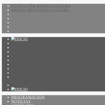
FUNDACIÓN RADIO CULTURA
PREMIO RFI-RADIO CULTURA
PROGRAMACIÓN
NOTICIAS
CONTACTO
QUIENES SOMOS
IR A AMADEUS
ON DEMAND
ESCUCHAR
VER
PROGRAMACIÓN
NOTICIAS