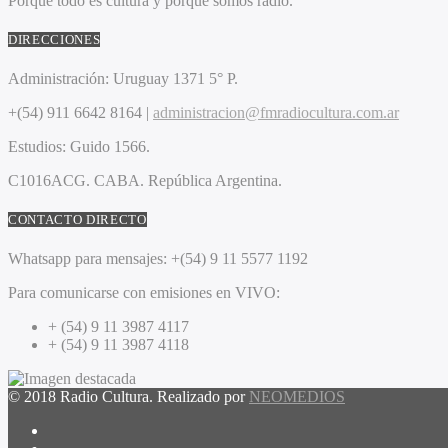
Porque todo es cultura y porque somos radio.
DIRECCIONES
Administración:
Uruguay 1371 5° P.
+(54) 911 6642 8164 |
administracion@fmradiocultura.com.ar
Estudios:
Guido 1566.
C1016ACG
. CABA.
República Argentina.
CONTACTO DIRECTO
Whatsapp para mensajes:
+(54) 9 11 5577 1192
Para comunicarse con emisiones en VIVO:
+ (54) 9 11 3987 4117
+ (54) 9 11 3987 4118
© 2018 Radio Cultura. Realizado por
NEOMEDIOS