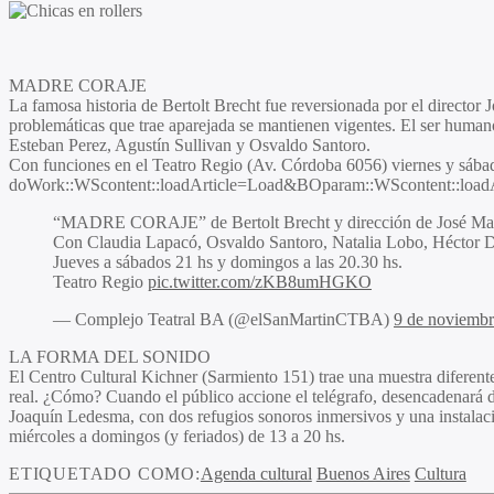
MADRE CORAJE
La famosa historia de Bertolt Brecht fue reversionada por el director
problemáticas que trae aparejada se mantienen vigentes. El ser huma
Esteban Perez, Agustín Sullivan y Osvaldo Santoro.
Con funciones en el Teatro Regio (Av. Córdoba 6056) viernes y sábado
doWork::WScontent::loadArticle=Load&BOparam::WScontent::l
“MADRE CORAJE” de Bertolt Brecht y dirección de José Mar
Con Claudia Lapacó, Osvaldo Santoro, Natalia Lobo, Héctor Día
Jueves a sábados 21 hs y domingos a las 20.30 hs.
Teatro Regio
pic.twitter.com/zKB8umHGKO
— Complejo Teatral BA (@elSanMartinCTBA)
9 de noviembr
LA FORMA DEL SONIDO
El Centro Cultural Kichner (Sarmiento 151) trae una muestra diferente 
real. ¿Cómo? Cuando el público accione el telégrafo, desencadenará d
Joaquín Ledesma, con dos refugios sonoros inmersivos y una instalación 
miércoles a domingos (y feriados) de 13 a 20 hs.
ETIQUETADO COMO:
Agenda cultural
Buenos Aires
Cultura