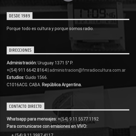
DESDE 1989
Porque todo es cultura y porque somos radio.
DIRECCIONES
Administración:
Uruguay 1371 5° P.
+(54) 911 6642 8164 |
administracion@fmradiocultura.com.ar
Estudios:
Guido 1566.
C1016ACG
. CABA.
República Argentina.
CONTACTO DIRECTO
Whatsapp para mensajes:
+(54) 9 11 5577 1192
Para comunicarse con emisiones en VIVO:
+ (54) 9 11 3987 4117