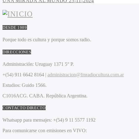
UNA MIRADA AL MUNDO 25-11-2024
DESDE 1989
Porque todo es cultura y porque somos radio.
DIRECCIONES
Administración:
Uruguay 1371 5° P.
+(54) 911 6642 8164 |
administracion@fmradiocultura.com.ar
Estudios:
Guido 1566.
C1016ACG
. CABA.
República Argentina.
CONTACTO DIRECTO
Whatsapp para mensajes:
+(54) 9 11 5577 1192
Para comunicarse con emisiones en VIVO: