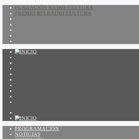
FUNDACIÓN RADIO CULTURA
PREMIO RFI-RADIO CULTURA
PROGRAMACIÓN
NOTICIAS
CONTACTO
QUIENES SOMOS
IR A AMADEUS
ON DEMAND
ESCUCHAR
VER
PROGRAMACIÓN
NOTICIAS