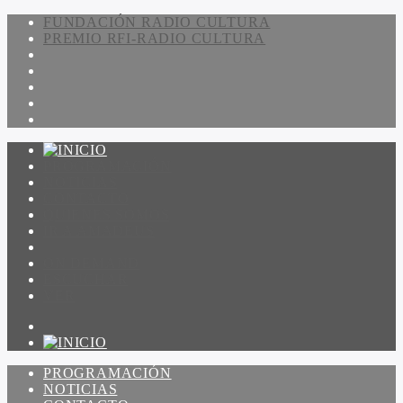
FUNDACIÓN RADIO CULTURA
PREMIO RFI-RADIO CULTURA
PROGRAMACIÓN
NOTICIAS
CONTACTO
QUIENES SOMOS
IR A AMADEUS
ON DEMAND
ESCUCHAR
VER
PROGRAMACIÓN
NOTICIAS