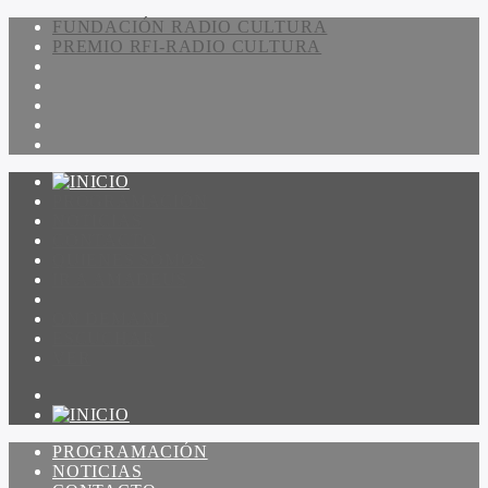
FUNDACIÓN RADIO CULTURA
PREMIO RFI-RADIO CULTURA
PROGRAMACIÓN
NOTICIAS
CONTACTO
QUIENES SOMOS
IR A AMADEUS
ON DEMAND
ESCUCHAR
VER
PROGRAMACIÓN
NOTICIAS