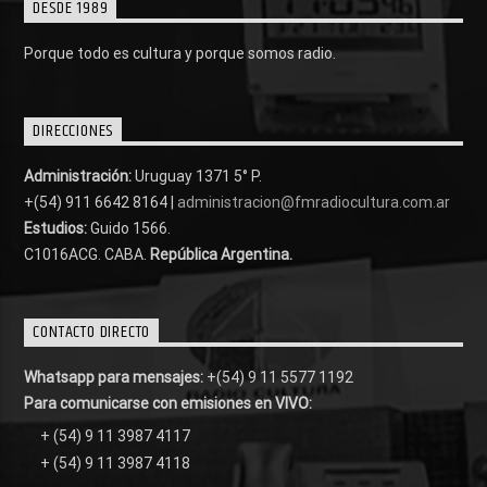
DESDE 1989
Porque todo es cultura y porque somos radio.
DIRECCIONES
Administración:
Uruguay 1371 5° P.
+(54) 911 6642 8164 |
administracion@fmradiocultura.com.ar
Estudios:
Guido 1566.
C1016ACG
. CABA.
República Argentina.
CONTACTO DIRECTO
Whatsapp para mensajes:
+(54) 9 11 5577 1192
Para comunicarse con emisiones en VIVO:
+ (54) 9 11 3987 4117
+ (54) 9 11 3987 4118