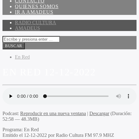
CONTACTO
QUIENES SOMOS
IR A AMADEUS
RADIO CULTURA
AMADEUS
En Red
EN RED 12-12-2022
Podcast:
Reproducir en una nueva ventana
|
Descargar
(Duración:
52:58 — 48.3MB)
Programa
: En Red
Emitido
el 12-12-2022 por Radio Cultura FM 97.9 MHZ