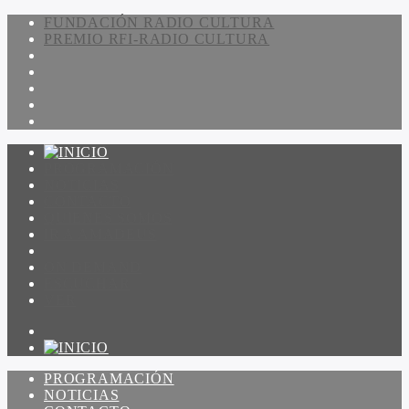
FUNDACIÓN RADIO CULTURA
PREMIO RFI-RADIO CULTURA
PROGRAMACIÓN
NOTICIAS
CONTACTO
QUIENES SOMOS
IR A AMADEUS
ON DEMAND
ESCUCHAR
VER
PROGRAMACIÓN
NOTICIAS