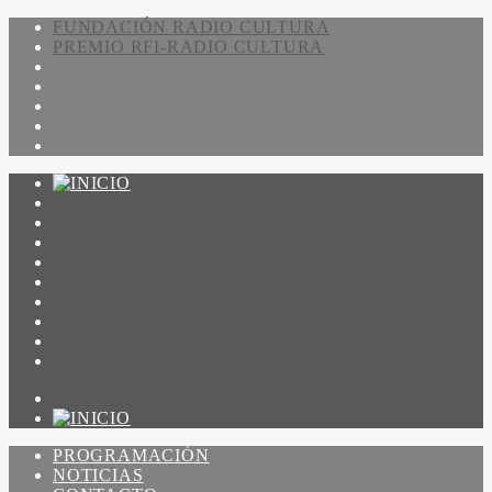
FUNDACIÓN RADIO CULTURA
PREMIO RFI-RADIO CULTURA
PROGRAMACIÓN
NOTICIAS
CONTACTO
QUIENES SOMOS
IR A AMADEUS
ON DEMAND
ESCUCHAR
VER
PROGRAMACIÓN
NOTICIAS