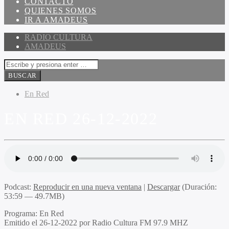
CONTACTO
QUIENES SOMOS
IR A AMADEUS
RADIO CULTURA
AMADEUS
En Red
EN RED 26-12-2022
Podcast:
Reproducir en una nueva ventana
|
Descargar
(Duración:
53:59 — 49.7MB)
Programa
: En Red
Emitido
el 26-12-2022 por Radio Cultura FM 97.9 MHZ