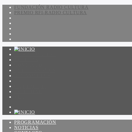
FUNDACIÓN RADIO CULTURA
PREMIO RFI-RADIO CULTURA
PROGRAMACIÓN
NOTICIAS
CONTACTO
QUIENES SOMOS
IR A AMADEUS
ON DEMAND
ESCUCHAR
VER
PROGRAMACIÓN
NOTICIAS