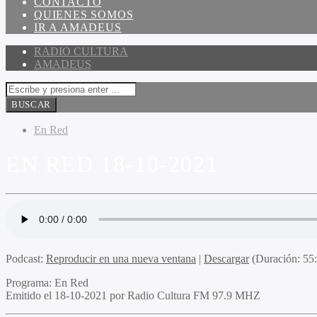
CONTACTO
QUIENES SOMOS
IR A AMADEUS
RADIO CULTURA
AMADEUS
En Red
EN RED 18-10-2021
Podcast:
Reproducir en una nueva ventana
|
Descargar
(Duración: 5
Programa
: En Red
Emitido
el 18-10-2021 por Radio Cultura FM 97.9 MHZ