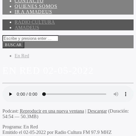
CONTACTO
QUIENES SOMOS
IR A AMADEUS
RADIO CULTURA
AMADEUS
En Red
EN RED 02-05-2022
Podcast:
Reproducir en una nueva ventana
|
Descargar
(Duración:
54:54 — 50.3MB)
Programa
: En Red
Emitido
el 02-05-2022 por Radio Cultura FM 97.9 MHZ