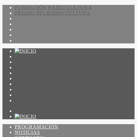
FUNDACIÓN RADIO CULTURA
PREMIO RFI-RADIO CULTURA
PROGRAMACIÓN
NOTICIAS
CONTACTO
QUIENES SOMOS
IR A AMADEUS
ON DEMAND
ESCUCHAR
VER
PROGRAMACIÓN
NOTICIAS