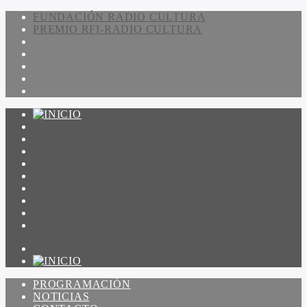
FUNDACIÓN RADIO CULTURA
PREMIO RFI-RADIO CULTURA
PROGRAMACIÓN
NOTICIAS
CONTACTO
QUIENES SOMOS
IR A AMADEUS
ON DEMAND
ESCUCHAR
VER
PROGRAMACIÓN
NOTICIAS