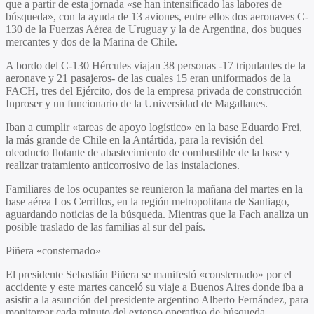
que a partir de esta jornada «se han intensificado las labores de
búsqueda», con la ayuda de 13 aviones, entre ellos dos aeronaves C-
130 de la Fuerzas Aérea de Uruguay y la de Argentina, dos buques
mercantes y dos de la Marina de Chile.
A bordo del C-130 Hércules viajan 38 personas -17 tripulantes de la
aeronave y 21 pasajeros- de las cuales 15 eran uniformados de la
FACH, tres del Ejército, dos de la empresa privada de construcción
Inproser y un funcionario de la Universidad de Magallanes.
Iban a cumplir «tareas de apoyo logístico» en la base Eduardo Frei,
la más grande de Chile en la Antártida, para la revisión del
oleoducto flotante de abastecimiento de combustible de la base y
realizar tratamiento anticorrosivo de las instalaciones.
Familiares de los ocupantes se reunieron la mañana del martes en la
base aérea Los Cerrillos, en la región metropolitana de Santiago,
aguardando noticias de la búsqueda. Mientras que la Fach analiza un
posible traslado de las familias al sur del país.
Piñera «consternado»
El presidente Sebastián Piñera se manifestó «consternado» por el
accidente y este martes canceló su viaje a Buenos Aires donde iba a
asistir a la asunción del presidente argentino Alberto Fernández, para
monitorear cada minuto del extenso operativo de búsqueda,