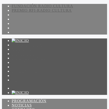
FUNDACIÓN RADIO CULTURA
PREMIO RFI-RADIO CULTURA
PROGRAMACIÓN
NOTICIAS
CONTACTO
QUIENES SOMOS
IR A AMADEUS
ON DEMAND
ESCUCHAR
VER
PROGRAMACIÓN
NOTICIAS