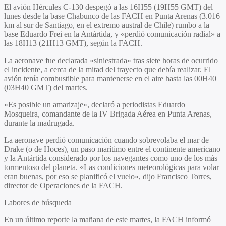
El avión Hércules C-130 despegó a las 16H55 (19H55 GMT) del
lunes desde la base Chabunco de las FACH en Punta Arenas (3.016
km al sur de Santiago, en el extremo austral de Chile) rumbo a la
base Eduardo Frei en la Antártida, y «perdió comunicación radial» a
las 18H13 (21H13 GMT), según la FACH.
La aeronave fue declarada «siniestrada» tras siete horas de ocurrido
el incidente, a cerca de la mitad del trayecto que debía realizar. El
avión tenía combustible para mantenerse en el aire hasta las 00H40
(03H40 GMT) del martes.
«Es posible un amarizaje», declaró a periodistas Eduardo
Mosqueira, comandante de la IV Brigada Aérea en Punta Arenas,
durante la madrugada.
La aeronave perdió comunicación cuando sobrevolaba el mar de
Drake (o de Hoces), un paso marítimo entre el continente americano
y la Antártida considerado por los navegantes como uno de los más
tormentoso del planeta. «Las condiciones meteorológicas para volar
eran buenas, por eso se planificó el vuelo», dijo Francisco Torres,
director de Operaciones de la FACH.
Labores de búsqueda
En un último reporte la mañana de este martes, la FACH informó