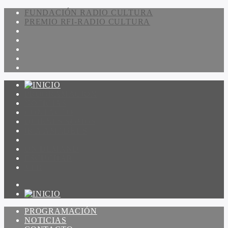
FUNDACIÓN RADIO CULTURA
PREMIO RFI-RADIO CULTURA
PROGRAMACIÓN
NOTICIAS
CONTACTO
QUIENES SOMOS
IR A AMADEUS
ON DEMAND
ESCUCHAR
VER
PROGRAMACIÓN
NOTICIAS