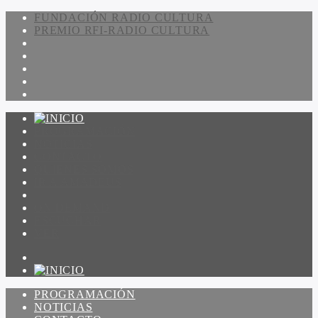
FUNDACIÓN RADIO CULTURA
PREMIO RFI-RADIO CULTURA
PROGRAMACIÓN
NOTICIAS
CONTACTO
QUIENES SOMOS
IR A AMADEUS
ON DEMAND
ESCUCHAR
VER
PROGRAMACIÓN
NOTICIAS