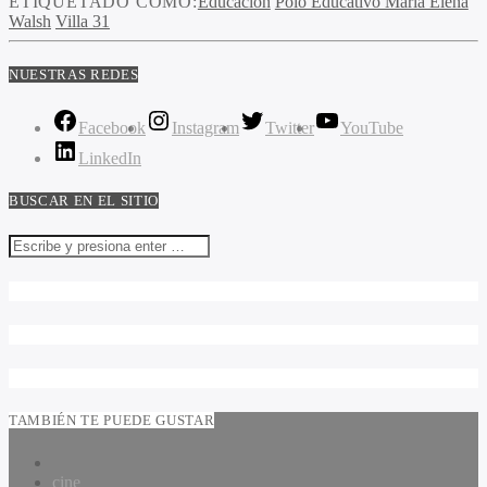
ETIQUETADO COMO:
Educacion
Polo Educativo María Elena
Walsh
Villa 31
NUESTRAS REDES
Facebook
Instagram
Twitter
YouTube
LinkedIn
BUSCAR EN EL SITIO
TAMBIÉN TE PUEDE GUSTAR
cine