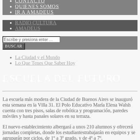
CONTACTO
QUIENES SOMOS
IR A AMADEUS
RADIO CULTURA
AMADEUS
La Ciudad y el Mundo
Lo Que Tenes Que Saber Hoy
ESCUELA DEL FUTURO
La escuela más modera de la Ciudad de Buenos Aires se inauguró
esta semana en la Villa 31. El Polo Educativo María Elena Walsh
cuenta con tres pisos, salas de robótica y programación, paredes
móviles y hasta panales solares en su terraza.
El nuevo establecimiento albergará a unos 210 alumnos y ofrecerá
jornadas completas, donde los estudiantestrabajarán en equipos y se
agruparán por ciclos, de 1º a 3º grado, y de 4º a 7º.