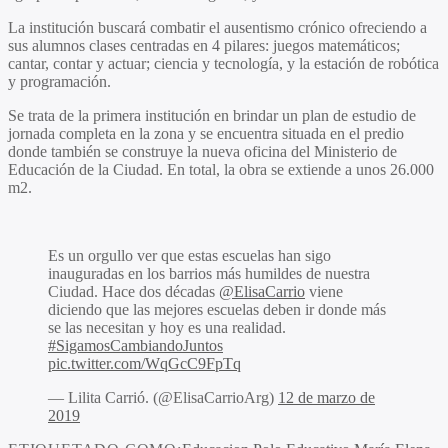
La institución buscará combatir el ausentismo crónico ofreciendo a
sus alumnos clases centradas en 4 pilares: juegos matemáticos;
cantar, contar y actuar; ciencia y tecnología, y la estación de robótica
y programación.
Se trata de la primera institución en brindar un plan de estudio de
jornada completa en la zona y se encuentra situada en el predio
donde también se construye la nueva oficina del Ministerio de
Educación de la Ciudad. En total, la obra se extiende a unos 26.000
m2.
Es un orgullo ver que estas escuelas han sigo
inauguradas en los barrios más humildes de nuestra
Ciudad. Hace dos décadas
@ElisaCarrio
viene
diciendo que las mejores escuelas deben ir donde más
se las necesitan y hoy es una realidad.
#SigamosCambiandoJuntos
pic.twitter.com/WqGcC9FpTq
— Lilita Carrió. (@ElisaCarrioArg)
12 de marzo de
2019