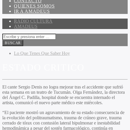
CONTACTO
QUIENES SOMOS
IR A AMADEUS
RADIO CULTURA
AMADEUS
Lo Que Tenes Que Saber Hoy
ESTADO CRITICO
El cante Sergio Denis no logra mejorar tras el accidente que sufrió
esta semana en un teatro de Tucumán. Olga Fernández, la directora
del Ángel C. Padilla, hospital donde se encuentra internado el
artista, comunicó el nuevo parte médico este miércoles.
“El paciente mostró un agravamiento de su estado consecuencia de
la evolución del politraumatismo, trauma de cráneo grave, trauma
cerrado de tórax con contusión lateral bipulmonar e inestabilidad
hemodinámica a pesar del sostén farmacológico, continúa en