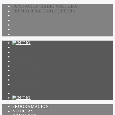
FUNDACIÓN RADIO CULTURA
PREMIO RFI-RADIO CULTURA
PROGRAMACIÓN
NOTICIAS
CONTACTO
QUIENES SOMOS
IR A AMADEUS
ON DEMAND
ESCUCHAR
VER
PROGRAMACIÓN
NOTICIAS