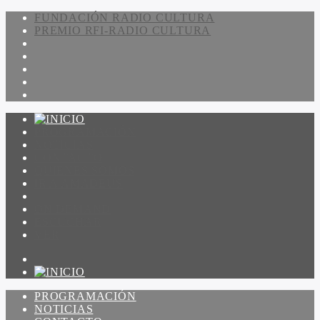
FUNDACIÓN RADIO CULTURA
PREMIO RFI-RADIO CULTURA
PROGRAMACIÓN
NOTICIAS
CONTACTO
QUIENES SOMOS
IR A AMADEUS
ON DEMAND
ESCUCHAR
VER
PROGRAMACIÓN
NOTICIAS