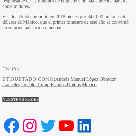
responsable de 12 millones de empleos y de bajos precios para los
consumidores.
Estados Unidos importó en 2018 bienes por 347.000 millones de
dólares de México, que el primer trimestre de este año se convirtió
en su principal socio comercial.
Con RFI.
ETIQUETADO COMO:
Andrés Manuel López Obrador
aranceles
Donald Trump
Estados Unidos
Mexico
NUESTRAS REDES
Facebook
Instagram
Twitter
YouTube
LinkedIn