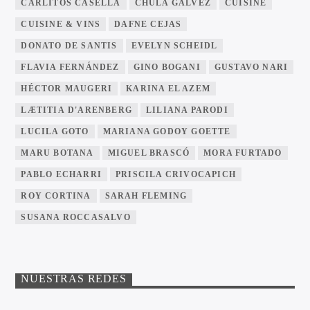
CARLITOS CASELLA
CHULA GÁLVEZ
CUISINE
CUISINE & VINS
DAFNE CEJAS
DONATO DE SANTIS
EVELYN SCHEIDL
FLAVIA FERNÁNDEZ
GINO BOGANI
GUSTAVO NARI
HÉCTOR MAUGERI
KARINA EL AZEM
LÆTITIA D'ARENBERG
LILIANA PARODI
LUCILA GOTO
MARIANA GODOY GOETTE
MARU BOTANA
MIGUEL BRASCÓ
MORA FURTADO
PABLO ECHARRI
PRISCILA CRIVOCAPICH
ROY CORTINA
SARAH FLEMING
SUSANA ROCCASALVO
NUESTRAS REDES