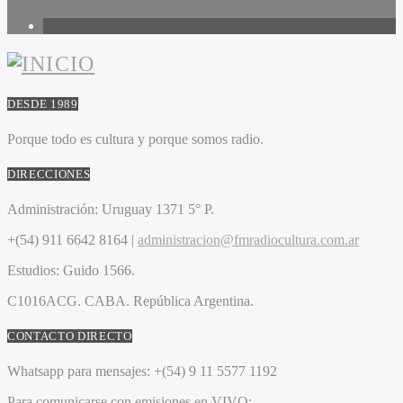
1
DESDE 1989
Porque todo es cultura y porque somos radio.
DIRECCIONES
Administración:
Uruguay 1371 5° P.
+(54) 911 6642 8164 |
administracion@fmradiocultura.com.ar
Estudios:
Guido 1566.
C1016ACG
. CABA.
República Argentina.
CONTACTO DIRECTO
Whatsapp para mensajes:
+(54) 9 11 5577 1192
Para comunicarse con emisiones en VIVO: