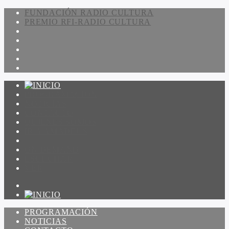
FUNDACIÓN RADIO CULTURA
PREMIO RFI-RADIO CULTURA
PROGRAMACIÓN
NOTICIAS
CONTACTO
QUIENES SOMOS
IR A AMADEUS
ON DEMAND
ESCUCHAR
VER
PROGRAMACIÓN
NOTICIAS