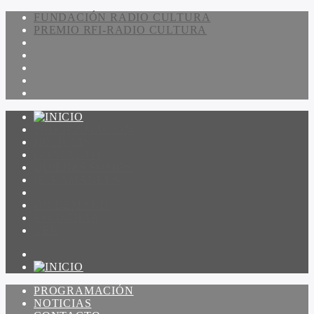
FUNDACIÓN RADIO CULTURA
PREMIO RFI-RADIO CULTURA
PROGRAMACIÓN
NOTICIAS
CONTACTO
QUIENES SOMOS
IR A AMADEUS
ON DEMAND
ESCUCHAR
VER
PROGRAMACIÓN
NOTICIAS