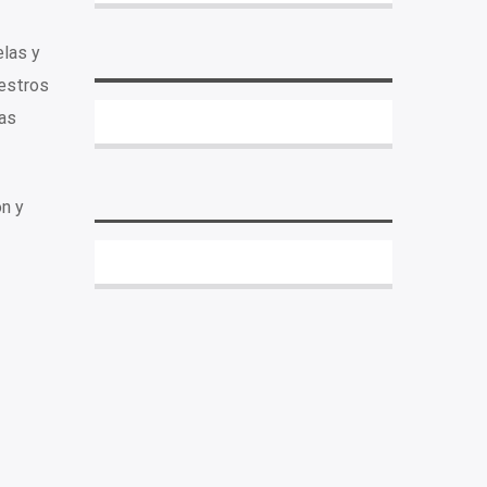
las y
uestros
las
n y