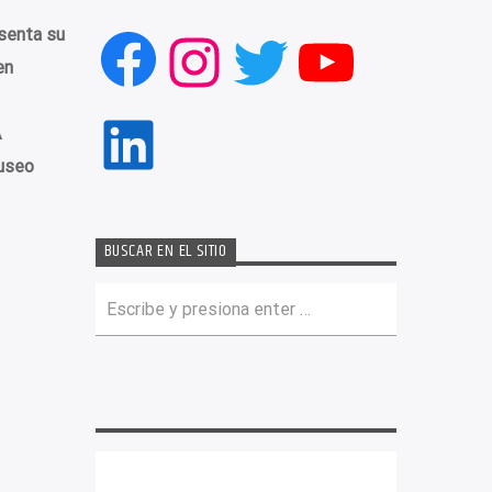
senta su
Facebook
Instagram
Twitter
YouTub
en
LinkedIn
A
Museo
BUSCAR EN EL SITIO