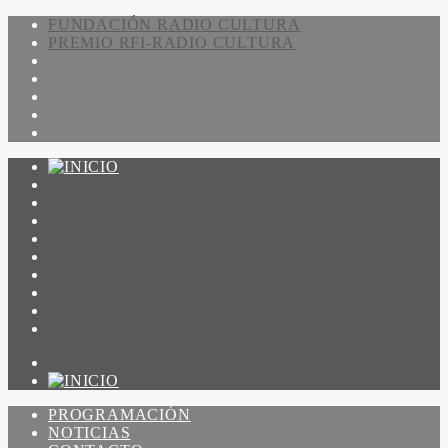
FUNDACIÓN RADIO CULTURA
PREMIO RFI-RADIO CULTURA
PROGRAMACIÓN
NOTICIAS
CONTACTO
QUIENES SOMOS
IR A AMADEUS
ON DEMAND
ESCUCHAR
VER
PROGRAMACIÓN
NOTICIAS