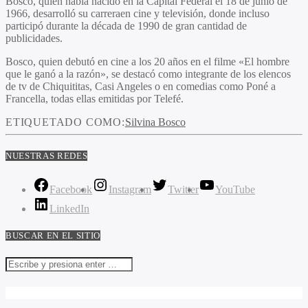
Bosco, quien había nacido en la Capital Federal el 18 de junio de
1966, desarrolló su carreraen cine y televisión, donde incluso
participó durante la década de 1990 de gran cantidad de
publicidades.
Bosco, quien debutó en cine a los 20 años en el filme «El hombre
que le ganó a la razón», se destacó como integrante de los elencos
de tv de Chiquititas, Casi Angeles o en comedias como Poné a
Francella, todas ellas emitidas por Telefé.
ETIQUETADO COMO:
Silvina Bosco
NUESTRAS REDES
Facebook
Instagram
Twitter
YouTube
LinkedIn
BUSCAR EN EL SITIO