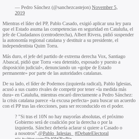
— Pedro Sánchez (@sanchezcastejon)
November 5,
2019
Mientras el líder del PP, Pablo Casado, exigió aplicar una ley para
que el Estado asuma las competencias en seguridad en Cataluña, el
jefe de Ciudadanos (centroderecha), Albert Rivera, pidió suspender
la autonomía regional catalana y destituir a su presidente, el
independentista Quim Torra.
Más duro, el jefe del partido de extrema derecha Vox, Santiago
Abascal, pidió que Torra «sea detenido, esposado y puesto a
disposición judicial», denunciando un «golpe de Estado
permanente» por parte de las autoridades catalanas.
De su lado, el líder de Podemos (izquierda radical), Pablo Iglesias,
acusó a sus cuatro rivales de competir por tener «la medida más
dura» en Cataluña, mientras encaró directamente a Pedro Sánchez:
la crisis catalana parece «la excusa perfecta» para buscar un acuerdo
con el PP tras las elecciones, para ser reconducido en el poder.
? "Si tras el 10N no hay mayorías absolutas, el próximo
Gobierno será de coalición por la derecha o por la
izquierda. Sánchez debería aclarar si quiere a Casado o
a nosotros".
@Pablo_Iglesias_
#DebateElectoral
pic.twitter.com/5h40WRuPjz