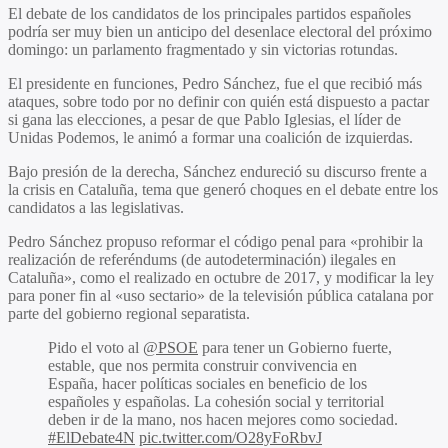
El debate de los candidatos de los principales partidos españoles
podría ser muy bien un anticipo del desenlace electoral del próximo
domingo: un parlamento fragmentado y sin victorias rotundas.
El presidente en funciones, Pedro Sánchez, fue el que recibió más
ataques, sobre todo por no definir con quién está dispuesto a pactar
si gana las elecciones, a pesar de que Pablo Iglesias, el líder de
Unidas Podemos, le animó a formar una coalición de izquierdas.
Bajo presión de la derecha, Sánchez endureció su discurso frente a
la crisis en Cataluña, tema que generó choques en el debate entre los
candidatos a las legislativas.
Pedro Sánchez propuso reformar el código penal para «prohibir la
realización de referéndums (de autodeterminación) ilegales en
Cataluña», como el realizado en octubre de 2017, y modificar la ley
para poner fin al «uso sectario» de la televisión pública catalana por
parte del gobierno regional separatista.
Pido el voto al
@PSOE
para tener un Gobierno fuerte,
estable, que nos permita construir convivencia en
España, hacer políticas sociales en beneficio de los
españoles y españolas. La cohesión social y territorial
deben ir de la mano, nos hacen mejores como sociedad.
#ElDebate4N
pic.twitter.com/O28yFoRbvJ