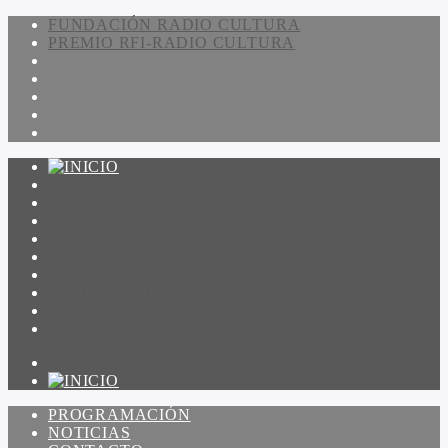
FUNDACIÓN RADIO CULTURA
PREMIO RFI-RADIO CULTURA
PROGRAMACIÓN
NOTICIAS
CONTACTO
QUIENES SOMOS
IR A AMADEUS
ON DEMAND
ESCUCHAR
VER
PROGRAMACIÓN
NOTICIAS