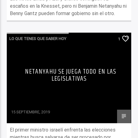
escaños en la Knesset, pero ni Benjamin Netanyahu ni
Benny Gantz pueden formar gobierno sin el otro.
LO QUE TENES QUE SABER HOY
1
NETANYAHU SE JUEGA TODO EN LAS
LEGISLATIVAS
15 SEPTIEMBRE, 2019
El primer ministro israelí enfrenta las elecciones
mientras busca salvarse de ser procesado por