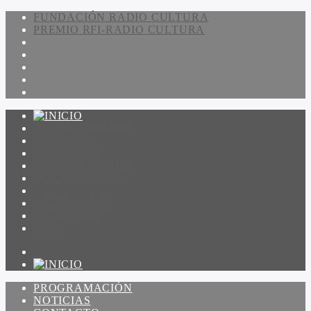
FUNDACIÓN RADIO CULTURA
PREMIO RFI-RADIO CULTURA
PROGRAMACIÓN
NOTICIAS
CONTACTO
QUIENES SOMOS
IR A AMADEUS
ON DEMAND
ESCUCHAR
VER
PROGRAMACIÓN
NOTICIAS