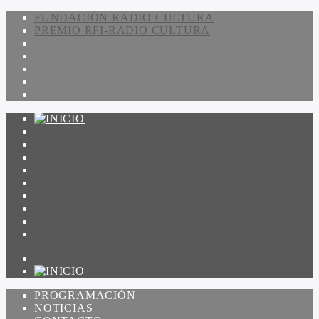
FUNDACIÓN RADIO CULTURA
PREMIO RFI-RADIO CULTURA
PROGRAMACIÓN
NOTICIAS
CONTACTO
QUIENES SOMOS
IR A AMADEUS
ON DEMAND
ESCUCHAR
VER
PROGRAMACIÓN
NOTICIAS