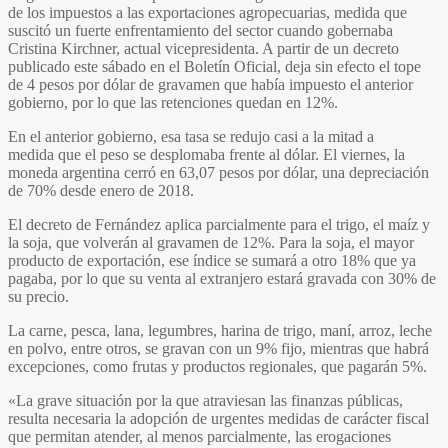
de los impuestos a las exportaciones agropecuarias, medida que
suscitó un fuerte enfrentamiento del sector cuando gobernaba
Cristina Kirchner, actual vicepresidenta. A partir de un decreto
publicado este sábado en el Boletín Oficial, deja sin efecto el tope
de
4 pesos por dólar de gravamen que había impuesto el anterior
gobierno,
por lo que las retenciones quedan en
12%.
En el anterior gobierno,
esa tasa se redujo casi a la mitad a
medida
que el peso se desplomaba frente al dólar. El viernes, la
moneda argentina cerró en 63,07 pesos por dólar, una depreciación
de 70% desde enero de 2018.
El decreto de Fernández aplica parcialmente para
el trigo, el maíz y
la soja, que volverán al gravamen de 12%.
Para la soja, el mayor
producto de exportación, ese índice se sumará a otro 18% que ya
pagaba, por lo que su venta al extranjero estará gravada con 30% de
su precio.
La carne, pesca, lana, legumbres, harina de trigo, maní, arroz, leche
en polvo, entre otros,
se gravan con un 9% fijo
, mientras que habrá
excepciones, como frutas y productos regionales,
que pagarán 5%.
«La grave situación por la que atraviesan las finanzas públicas,
resulta necesaria la adopción de urgentes medidas de carácter fiscal
que permitan atender, al menos parcialmente, las erogaciones