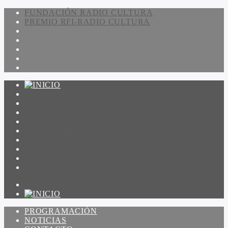
FUNDACIÓN RADIO CULTURA
PREMIO RFI-RADIO CULTURA
PROGRAMACIÓN
NOTICIAS
CONTACTO
QUIENES SOMOS
IR A AMADEUS
ON DEMAND
ESCUCHAR
VER
PROGRAMACIÓN
NOTICIAS