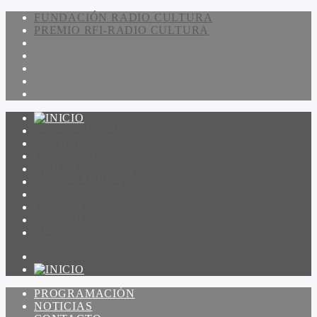
FUNDACIÓN RADIO CULTURA
PREMIO RFI-RADIO CULTURA
PROGRAMACIÓN
NOTICIAS
CONTACTO
QUIENES SOMOS
IR A AMADEUS
ON DEMAND
ESCUCHAR
VER
PROGRAMACIÓN
NOTICIAS