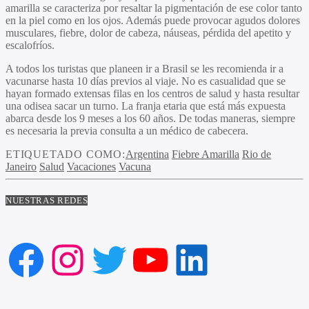
amarilla se caracteriza por resaltar la pigmentación de ese color tanto
en la piel como en los ojos. Además puede provocar agudos dolores
musculares, fiebre, dolor de cabeza, náuseas, pérdida del apetito y
escalofríos.
A todos los turistas que planeen ir a Brasil se les recomienda ir a
vacunarse hasta 10 días previos al viaje. No es casualidad que se
hayan formado extensas filas en los centros de salud y hasta resultar
una odisea sacar un turno. La franja etaria que está más expuesta
abarca desde los 9 meses a los 60 años. De todas maneras, siempre
es necesaria la previa consulta a un médico de cabecera.
ETIQUETADO COMO:
Argentina
Fiebre Amarilla
Rio de
Janeiro
Salud
Vacaciones
Vacuna
NUESTRAS REDES
Facebook
Instagram
Twitter
YouTube
LinkedIn