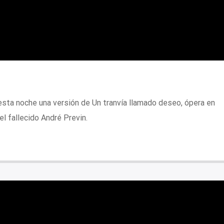
sta noche una versión de Un tranvía llamado deseo, ópera en
l fallecido André Previn.