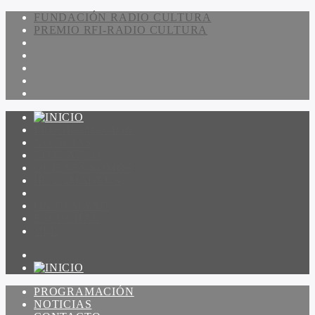
FUNDACIÓN RADIO CULTURA
PREMIO RFI-RADIO CULTURA
PROGRAMACIÓN
NOTICIAS
CONTACTO
QUIENES SOMOS
IR A AMADEUS
ON DEMAND
ESCUCHAR
VER
PROGRAMACIÓN
NOTICIAS