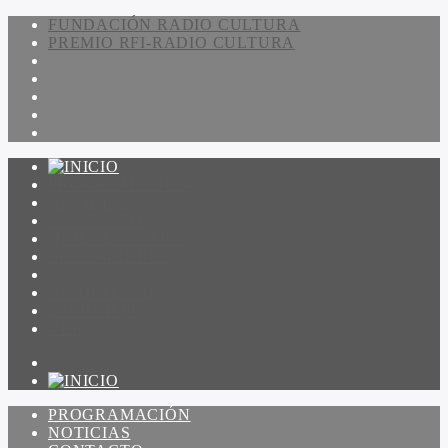
FUNDACIÓN RADIO CULTURA
PREMIO RFI-RADIO CULTURA
PROGRAMACIÓN
NOTICIAS
CONTACTO
QUIENES SOMOS
IR A AMADEUS
ON DEMAND
ESCUCHAR
VER
PROGRAMACIÓN
NOTICIAS