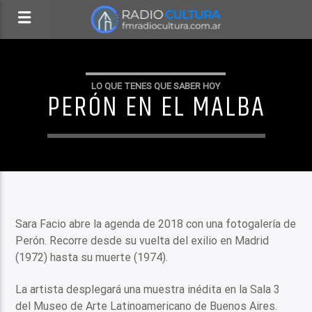
LO QUE TENES QUE SABER HOY
PERÓN EN EL MALBA
Sara Facio abre la agenda de 2018 con una fotogalería de
Perón. Recorre desde su vuelta del exilio en Madrid
(1972) hasta su muerte (1974).
La artista desplegará una muestra inédita en la Sala 3
del Museo de Arte Latinoamericano de Buenos Aires.