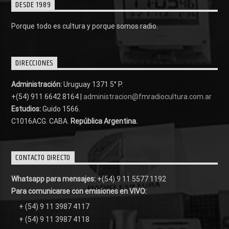
DESDE 1989
Porque todo es cultura y porque somos radio.
DIRECCIONES
Administración:
Uruguay 1371 5° P.
+(54) 911 6642 8164 |
administracion@fmradiocultura.com.ar
Estudios:
Guido 1566.
C1016ACG
. CABA.
República Argentina.
CONTACTO DIRECTO
Whatsapp para mensajes:
+(54) 9 11 5577 1192
Para comunicarse con emisiones en VIVO:
+ (54) 9 11 3987 4117
+ (54) 9 11 3987 4118