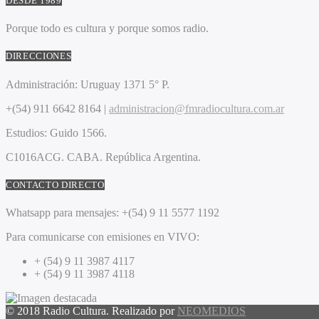
DESDE 1989
Porque todo es cultura y porque somos radio.
DIRECCIONES
Administración:
Uruguay 1371 5° P.
+(54) 911 6642 8164 |
administracion@fmradiocultura.com.ar
Estudios:
Guido 1566.
C1016ACG
. CABA.
República Argentina.
CONTACTO DIRECTO
Whatsapp para mensajes:
+(54) 9 11 5577 1192
Para comunicarse con emisiones en VIVO:
+ (54) 9 11 3987 4117
+ (54) 9 11 3987 4118
© 2018 Radio Cultura. Realizado por
NEOMEDIOS