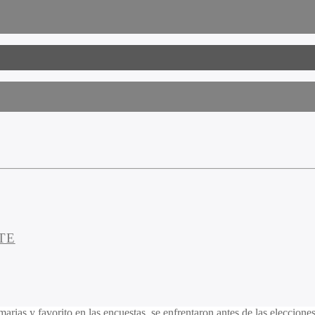
TE
rias y favorito en las encuestas, se enfrentaron antes de las elecciones