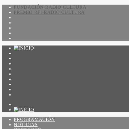
FUNDACIÓN RADIO CULTURA
PREMIO RFI-RADIO CULTURA
PROGRAMACIÓN
NOTICIAS
CONTACTO
QUIENES SOMOS
IR A AMADEUS
ON DEMAND
ESCUCHAR
VER
PROGRAMACIÓN
NOTICIAS