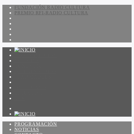
FUNDACIÓN RADIO CULTURA
PREMIO RFI-RADIO CULTURA
PROGRAMACIÓN
NOTICIAS
CONTACTO
QUIENES SOMOS
IR A AMADEUS
ON DEMAND
ESCUCHAR
VER
PROGRAMACIÓN
NOTICIAS