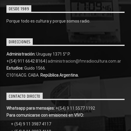
DESDE 1989
Porque todo es cultura y porque somos radio.
DIRECCIONES
Administración:
Uruguay 1371 5° P.
+(54) 911 6642 8164 |
administracion@fmradiocultura.com.ar
Estudios:
Guido 1566.
C1016ACG
. CABA.
República Argentina.
CONTACTO DIRECTO
Whatsapp para mensajes:
+(54) 9 11 5577 1192
Para comunicarse con emisiones en VIVO:
+ (54) 9 11 3987 4117