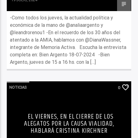
-Como todos los jueves, la actualidad política y
económica de la mano de @analiaargento y
@leandrorenou1 -En el recuerdo de los 30 años del
atentado a la AMIA, hablamos con @DianaWassner,
integrante de Memoria Activa. Escucha la entrevista
completa en: Bien Argento 18-07-2024 -Bien
Argento, jueves de 15 a 16 hs. con la […]
NOTICIAS
0
EL VIERNES, EN EL CIERRE DE LOS
ALEGATOS POR LA CAUSA VIALIDAD,
HABLARÁ CRISTINA KIRCHNER