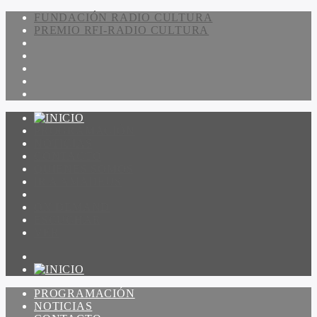
FUNDACIÓN RADIO CULTURA
PREMIO RFI-RADIO CULTURA
PROGRAMACIÓN
NOTICIAS
CONTACTO
QUIENES SOMOS
IR A AMADEUS
ON DEMAND
ESCUCHAR
VER
PROGRAMACIÓN
NOTICIAS