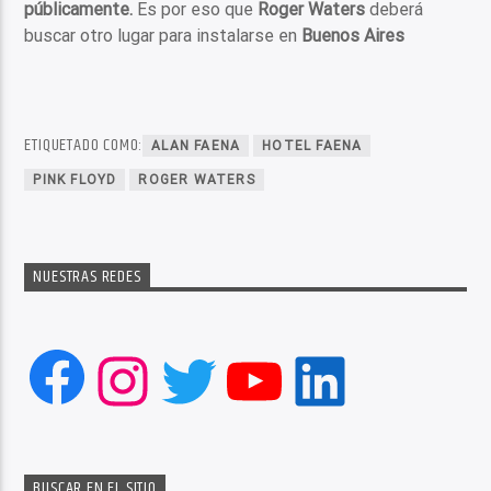
públicamente.
Es por eso que
Roger Waters
deberá
buscar otro lugar para instalarse en
Buenos Aires
ETIQUETADO COMO:
ALAN FAENA
HOTEL FAENA
PINK FLOYD
ROGER WATERS
NUESTRAS REDES
Facebook
Instagram
Twitter
YouTube
LinkedIn
BUSCAR EN EL SITIO