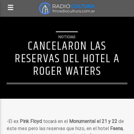
NOTICIAS
CANCELARON LAS
RESERVAS DEL HOTEL A
ROGER WATERS
-El ex
Pink Floyd
tocará en el
Monumental el 21 y 22
de
éste mes pero las reservas que hizo, en el hotel
Faena
,