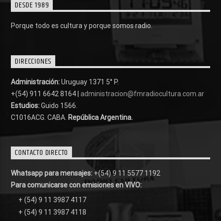
DESDE 1989
Porque todo es cultura y porque somos radio.
DIRECCIONES
Administración:
Uruguay 1371 5° P.
+(54) 911 6642 8164 |
administracion@fmradiocultura.com.ar
Estudios:
Guido 1566.
C1016ACG
. CABA.
República Argentina.
CONTACTO DIRECTO
Whatsapp para mensajes:
+(54) 9 11 5577 1192
Para comunicarse con emisiones en VIVO:
+ (54) 9 11 3987 4117
+ (54) 9 11 3987 4118