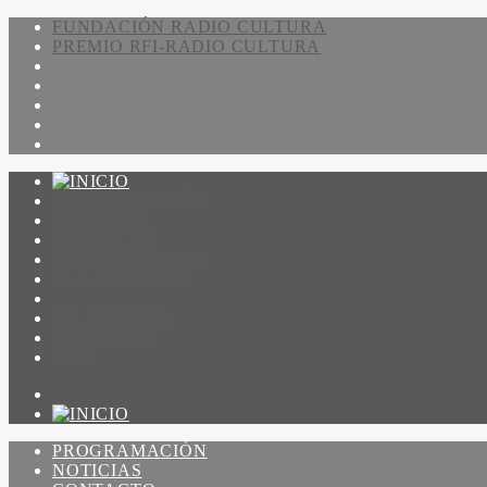
FUNDACIÓN RADIO CULTURA
PREMIO RFI-RADIO CULTURA
PROGRAMACIÓN
NOTICIAS
CONTACTO
QUIENES SOMOS
IR A AMADEUS
ON DEMAND
ESCUCHAR
VER
PROGRAMACIÓN
NOTICIAS