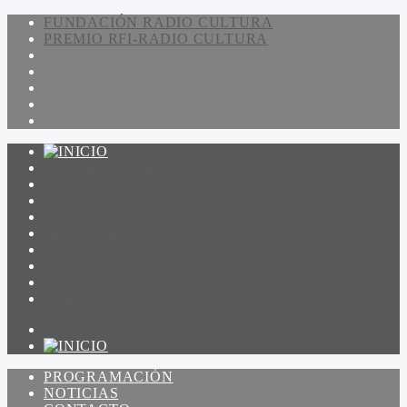
FUNDACIÓN RADIO CULTURA
PREMIO RFI-RADIO CULTURA
PROGRAMACIÓN
NOTICIAS
CONTACTO
QUIENES SOMOS
IR A AMADEUS
ON DEMAND
ESCUCHAR
VER
PROGRAMACIÓN
NOTICIAS