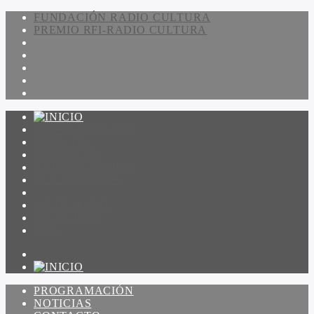
FUNDACIÓN RADIO CULTURA
PREMIO RFI-RADIO CULTURA
PROGRAMACIÓN
NOTICIAS
CONTACTO
QUIENES SOMOS
IR A AMADEUS
ON DEMAND
ESCUCHAR
VER
PROGRAMACIÓN
NOTICIAS